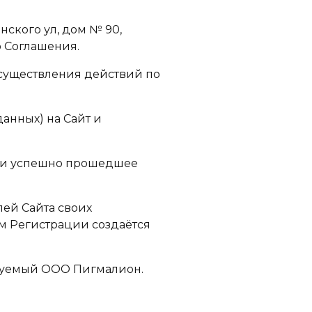
нского ул, дом № 90,
 Соглашения.
осуществления действий по
анных) на Сайт и
или успешно прошедшее
ей Сайта своих
м Регистрации создаётся
льзуемый ООО Пигмалион.