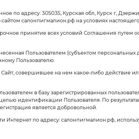
е по адресу: 305035, Курская обл, Курск г, Дзержи
сайтом салонпигмалион.рф на условиях настоящего
орочное принятие всех условий Соглашения путем 
есенная Пользователем (субъектом персональных д
нному Пользователю.
е Сайт, совершившее на нем какое-либо действие 
ьзователем в базу зарегистрированных пользовател
целью идентификации Пользователя. По результата
 Регистрация является добровольной.
ети Интернет по адресу: салонпигмалион.рф, испо