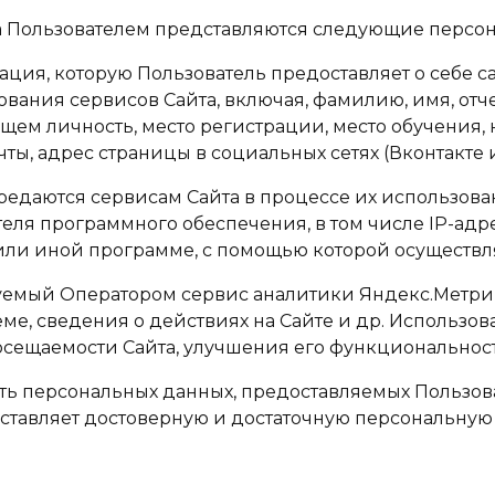
ра Пользователем представляются следующие персо
мация, которую Пользователь предоставляет о себе 
вания сервисов Сайта, включая, фамилию, имя, отче
ем личность, место регистрации, место обучения,
ы, адрес страницы в социальных сетях (Вконтакте и т
передаются сервисам Сайта в процессе их использов
теля программного обеспечения, в том числе IP-адре
или иной программе, с помощью которой осуществля
зуемый Оператором сервис аналитики Яндекс.Метрика
ме, сведения о действиях на Сайте и др. Использо
сещаемости Сайта, улучшения его функциональности
сть персональных данных, предоставляемых Пользов
доставляет достоверную и достаточную персональн