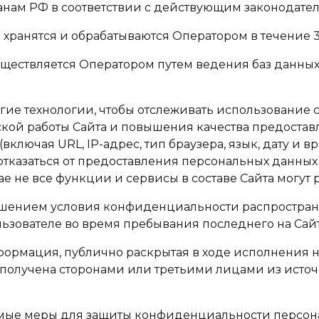
нам РФ в соответствии с действующим законодател
 хранятся и обрабатываются Оператором в течение 
уществляется Оператором путем ведения баз данных
ругие технологии, чтобы отслеживать использование 
ой работы Сайта и повышения качества предоставле
ключая URL, IP-адрес, тип браузера, язык, дату и в
 отказаться от предоставления персональных данны
чае не все функции и сервисы в составе Сайта могут 
ашением условия конфиденциальности распростран
ьзователе во время пребывания последнего на Сайт
формация, публично раскрытая в ходе исполнения н
 получена сторонами или третьими лицами из источ
димые меры для защиты конфиденциальности персон