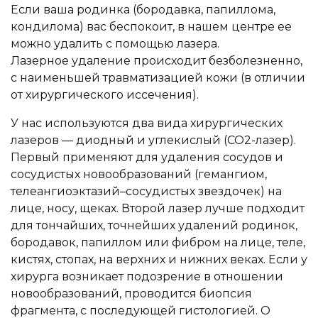
Если ваша родинка (бородавка, папиллома,
кондилома) вас беспокоит, в нашем центре ее
можно удалить с помощью лазера.
Лазерное удаление происходит безболезненно,
с наименьшей травматизацией кожи (в отличии
от хирургического иссечения).
У нас используются два вида хирургических
лазеров — диодный и углекислый (СО2-лазер).
Первый применяют для удаления сосудов и
сосудистых новообразований (гемангиом,
телеангиоэктазий–сосудистых звездочек) на
лице, носу, щеках. Второй лазер лучше подходит
для тончайших, точнейших удалений родинок,
бородавок, папиллом или фибром на лице, теле,
кистях, стопах, на верхних и нижних веках. Если у
хирурга возникает подозрение в отношении
новообразований, проводится биопсия
фрагмента, с последующей гистологией. О