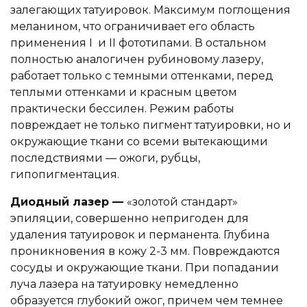
залегающих татуировок. Максимум поглощения
меланином, что ограничивает его область
применения I и II фототипами. В остальном
полностью аналогичен рубиновому лазеру,
работает только с темными оттенками, перед
теплыми оттенками и красным цветом
практически бессилен. Режим работы
повреждает не только пигмент татуировки, но и
окружающие ткани со всеми вытекающими
последствиями — ожоги, рубцы,
гипопигментация.
Диодный лазер —
«золотой стандарт»
эпиляции, совершенно непригоден для
удаления татуировок и перманента. Глубина
проникновения в кожу 2-3 мм. Повреждаются
сосуды и окружающие ткани. При попадании
луча лазера на татуировку немедленно
образуется глубокий ожог, причем чем темнее